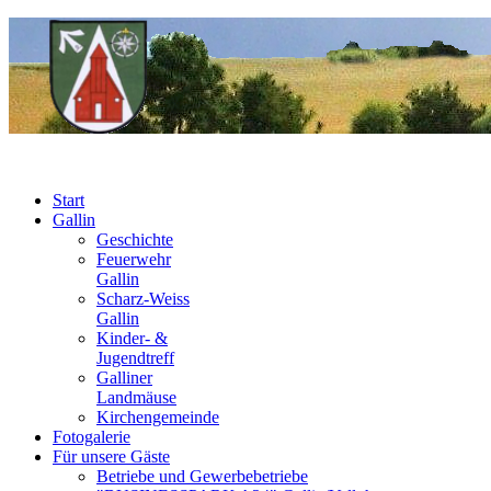
Start
Gallin
Geschichte
Feuerwehr
Gallin
Scharz-Weiss
Gallin
Kinder- &
Jugendtreff
Galliner
Landmäuse
Kirchengemeinde
Fotogalerie
Für unsere Gäste
Betriebe und Gewerbebetriebe