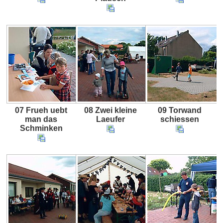
07 Frueh uebt
08 Zwei kleine
09 Torwand
man das
Laeufer
schiessen
Schminken