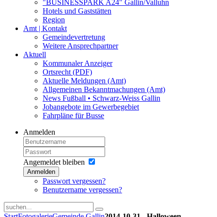
"BUSINESSPARK A24" Gallin/Valluhn
Hotels und Gaststätten
Region
Amt | Kontakt
Gemeindevertretung
Weitere Ansprechpartner
Aktuell
Kommunaler Anzeiger
Ortsrecht (PDF)
Aktuelle Meldungen (Amt)
Allgemeinen Bekanntmachungen (Amt)
News Fußball • Schwarz-Weiss Gallin
Jobangebote im Gewerbegebiet
Fahrpläne für Busse
Anmelden
Angemeldet bleiben
Anmelden
Passwort vergessen?
Benutzername vergessen?
Start
Fotogalerie
Gemeinde Gallin
2014-10-31 - Halloween