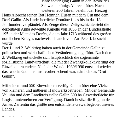
Jahre später ging Gallin in den Besitz des
Schwedenkönigs Albrecht über. Nach
weiteren 200 Jahren belehnt der Herzog
Hans Albrecht seinen Rat Heinrich Husan mit dem Gut und dem
Dorf Gallin. Als landesherrliche Domäne ist es bis in das 18.
Jahrhundert verpfändet. Als Zeuge dieser Zeitgeschichte steht die
derzeitigen Anna geweihte Kapelle von 1656 an der Bundesstraße
195 in der Mitte des Dorfes, die im Jahr 1713 während des großen
nordischen Krieges nachweislich auch von Zar Peter I. besucht
wurde.
Der 1. und 2. Weltkrieg haben auch in der Gemeinde Gallin zu
politischen und wirtschaftlichen Veränderungen geführt. Nach dem
2. Weltkrieg entwickelte sich hauptsächlich die sogenannte
sozialistische Landwirtschaft, die mit der Zwangskollektivierung der
Einzelbauern endete. Nach der Wende 1989/1990 entstand wieder
das, was in Gallin einmal vorherrschend war, nämlich das "Gut
Gallin".
Mit seinen rund 550 Einwohnern verfügt Gallin über eine Vielzahl
von kleineren und mittleren Handwerksbetrieben. Mit der Gemeinde
Valluhn und dem Landkreis stellte Gallin 300 ha Gewerbefläche für
Logistikunternehmen zur Verfügung. Damit besitzt die Region des
Amtes Zarrentin das größte neu entstandene Gewerbegebiet unseres
Landes.