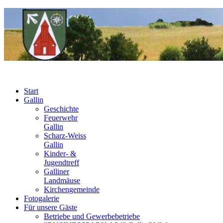
Start
Gallin
Geschichte
Feuerwehr
Gallin
Scharz-Weiss
Gallin
Kinder- &
Jugendtreff
Galliner
Landmäuse
Kirchengemeinde
Fotogalerie
Für unsere Gäste
Betriebe und Gewerbebetriebe