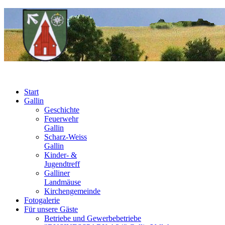
Start
Gallin
Geschichte
Feuerwehr
Gallin
Scharz-Weiss
Gallin
Kinder- &
Jugendtreff
Galliner
Landmäuse
Kirchengemeinde
Fotogalerie
Für unsere Gäste
Betriebe und Gewerbebetriebe