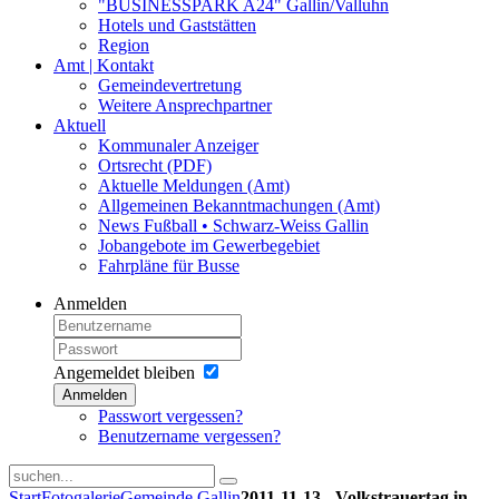
"BUSINESSPARK A24" Gallin/Valluhn
Hotels und Gaststätten
Region
Amt | Kontakt
Gemeindevertretung
Weitere Ansprechpartner
Aktuell
Kommunaler Anzeiger
Ortsrecht (PDF)
Aktuelle Meldungen (Amt)
Allgemeinen Bekanntmachungen (Amt)
News Fußball • Schwarz-Weiss Gallin
Jobangebote im Gewerbegebiet
Fahrpläne für Busse
Anmelden
Angemeldet bleiben
Anmelden
Passwort vergessen?
Benutzername vergessen?
Start
Fotogalerie
Gemeinde Gallin
2011-11-13 - Volkstrauertag in