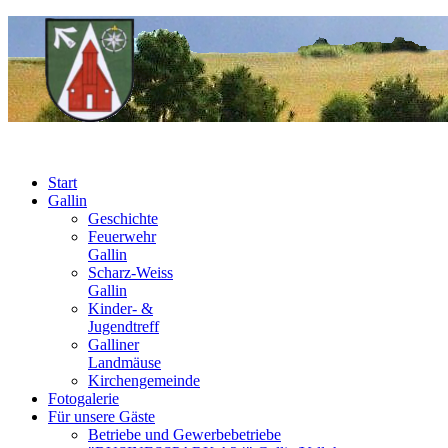
Start
Gallin
Geschichte
Feuerwehr
Gallin
Scharz-Weiss
Gallin
Kinder- &
Jugendtreff
Galliner
Landmäuse
Kirchengemeinde
Fotogalerie
Für unsere Gäste
Betriebe und Gewerbebetriebe