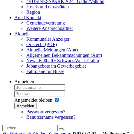
"BUSINESSPARK A24" Gallin/Valluhn
Hotels und Gaststätten
Region
Amt | Kontakt
Gemeindevertretung
Weitere Ansprechpartner
Aktuell
Kommunaler Anzeiger
Ortsrecht (PDF)
Aktuelle Meldungen (Amt)
Allgemeinen Bekanntmachungen (Amt)
News Fußball • Schwarz-Weiss Gallin
Jobangebote im Gewerbegebiet
Fahrpläne für Busse
Anmelden
Angemeldet bleiben
Anmelden
Passwort vergessen?
Benutzername vergessen?
Start
Fotogalerie
Kinder- & Jugendtreff
2013-07-01 - "Wellnesstag"