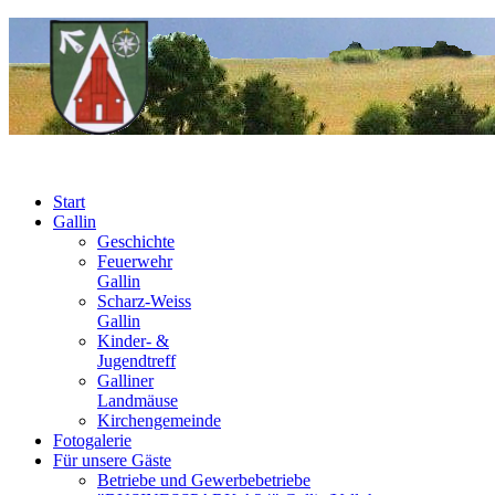
Start
Gallin
Geschichte
Feuerwehr
Gallin
Scharz-Weiss
Gallin
Kinder- &
Jugendtreff
Galliner
Landmäuse
Kirchengemeinde
Fotogalerie
Für unsere Gäste
Betriebe und Gewerbebetriebe