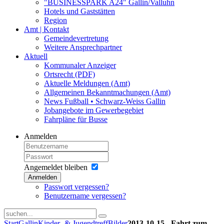
"BUSINESSPARK A24" Gallin/Valluhn
Hotels und Gaststätten
Region
Amt | Kontakt
Gemeindevertretung
Weitere Ansprechpartner
Aktuell
Kommunaler Anzeiger
Ortsrecht (PDF)
Aktuelle Meldungen (Amt)
Allgemeinen Bekanntmachungen (Amt)
News Fußball • Schwarz-Weiss Gallin
Jobangebote im Gewerbegebiet
Fahrpläne für Busse
Anmelden
Angemeldet bleiben
Anmelden
Passwort vergessen?
Benutzername vergessen?
Start
Gallin
Kinder- & Jugendtreff
Bilder
2013-10-15 - Fahrt zum